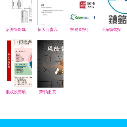
式，开启投
战略管理与
理的深度融
资管理新篇
经营理念
合
章
后资管新规
恒大问责六
投资喜报 |
上海镇铭投
时代的中国
名管理人员
泰州东城集
资 精准财
资产管理行
相关款项全
团投资的这
经导航与投
业（下）
额归还，彰
家企业即将
资疑虑的穿
投资管理的
显管理决心
腾飞——精
透力
挑战与机遇
准布局，静
待花开
股权投资项
萧郁婕 黄
目管理系统
金投资风险
赋能投资咨
与机遇并
询的智能化
存，科学管
解决方案
理助您实现