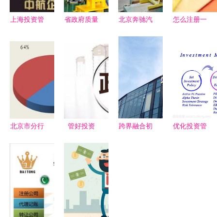
上海投资管
省政府质量
北京奔驰汽
怎么注册一
理公司转让
奖10年巡
车工厂项目
个亚马逊店
指南 私募
礼--格力电
投资管理策
铺商标
备案与保险
器(合肥) 投
略浅析
投资的双重
资管理
机遇
北京市分行
管好投资
跨界融合初
优化投资管
专业投资咨
控制造价
露锋芒 四
理流程，实
询助力财富
抓住关键环
季木兰开启
现财富稳健
增长
节提升投资
医疗投资管
增长
管理效能
理新纪元